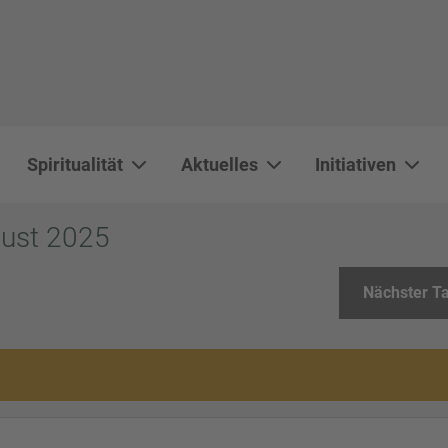
Spiritualität
Aktuelles
Initiativen
WAL 3034 1800x500
WAL 8217 1800x500
20220730 115738 1800x500
20230911 165003 1800x500
DSC00568 1800x500
DSC 5882 DxO 1800x500
IMG 0711 1800x500
WAL 0061 1800x500
WAL 5484 1800x50
WAL 99591800x
gust 2025
Nächster T