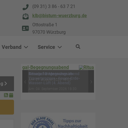
(09 31) 3 86 - 63 7 21
klb@bistum-wuerzburg.de
Ottostraße 1
97070 Würzburg
Verband
Service
0
500
Rituale für Menschen im
ag
Trauerprozess - Feuer-Erde-
‹
›
Wasser-Luft (4. Abend)
Am: 04. September 2026 18:30