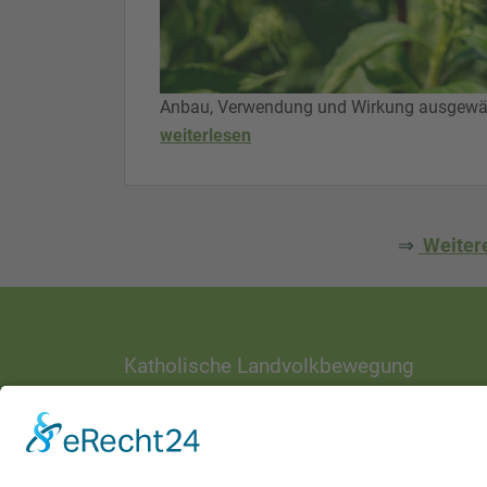
Anbau, Verwendung und Wirkung ausgewähl
weiterlesen
⇒
Weitere
Katholische Landvolkbewegung
ANSCHRIFT
Ottostraße 1
97070 Würzburg