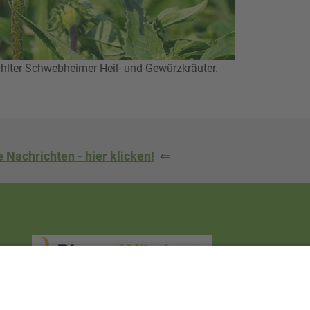
ter Schwebheimer Heil- und Gewürzkräuter.
 Nachrichten - hier klicken!
⇐