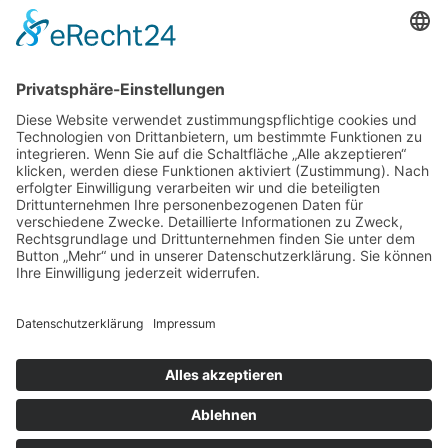
97070 Würzburg
DIREKT-KONTAKT
Telefon: (09 31) 3 86 - 63 7 21
E-Mail:
klb@bistum-wuerzburg.de
Du findest uns auf Facebook