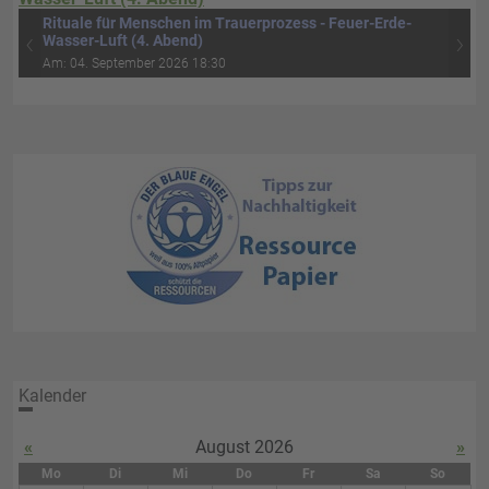
Rituale für Menschen im Trauerprozess - Feuer-Erde-
‹
›
Wasser-Luft (4. Abend)
Am: 04. September 2026 18:30
Kalender
«
August 2026
»
Mo
Di
Mi
Do
Fr
Sa
So