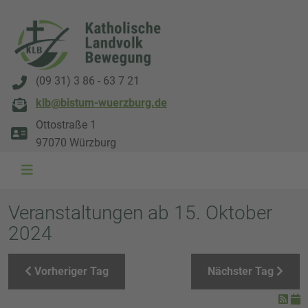
(09 31) 3 86 - 63 7 21
klb@bistum-wuerzburg.de
Ottostraße 1
97070 Würzburg
WAL 3034 1800x500
WAL 8217 1800x500
20220730 115738 1800x500
20230911 165003 1800x500
DSC00568 1800x500
DSC 5882 DxO 1800x500
IMG 0711 1800x500
WAL 0061 1800x500
WAL 5484 1800x50
WAL 99591800x
Veranstaltungen ab 15. Oktober
2024
Vorheriger Tag
Nächster Tag