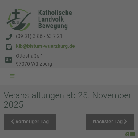
(09 31) 3 86 - 63 7 21
klb@bistum-wuerzburg.de
Ottostraße 1
97070 Würzburg
WAL 3034 1800x500
WAL 8217 1800x500
20220730 115738 1800x500
20230911 165003 1800x500
DSC00568 1800x500
DSC 5882 DxO 1800x500
IMG 0711 1800x500
WAL 0061 1800x500
WAL 5484 1800x50
WAL 99591800x
Veranstaltungen ab 25. November
2025
Vorheriger Tag
Nächster Tag