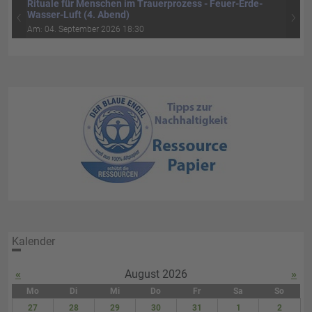
Rituale für Menschen im Trauerprozess - Feuer-Erde-
‹
›
Wasser-Luft (4. Abend)
Am: 04. September 2026 18:30
Kalender
«
August 2026
»
Mo
Di
Mi
Do
Fr
Sa
So