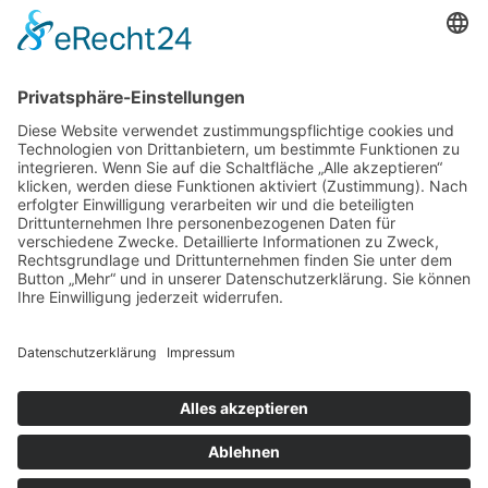
97070 Würzburg
DIREKT-KONTAKT
Telefon: (09 31) 3 86 - 63 7 21
E-Mail:
klb@bistum-wuerzburg.de
Du findest uns auf Facebook