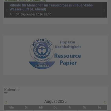
Rituale für Menschen im Trauerprozess - Feuer-Erde-
‹
›
Wasser-Luft (4. Abend)
Am: 04. September 2026 18:30
Kalender
«
August 2026
»
Mo
Di
Mi
Do
Fr
Sa
So