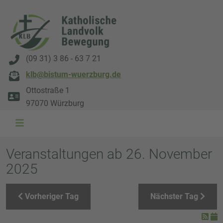
(09 31) 3 86 - 63 7 21
klb@bistum-wuerzburg.de
Ottostraße 1
97070 Würzburg
WAL 3034 1800x500
WAL 8217 1800x500
20220730 115738 1800x500
20230911 165003 1800x500
DSC00568 1800x500
DSC 5882 DxO 1800x500
IMG 0711 1800x500
WAL 0061 1800x500
WAL 5484 1800x50
WAL 99591800x
Veranstaltungen ab 26. November
2025
Vorheriger Tag
Nächster Tag