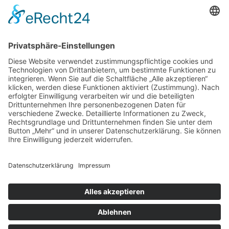
97070 Würzburg
DIREKT-KONTAKT
Telefon: (09 31) 3 86 - 63 7 21
E-Mail:
klb@bistum-wuerzburg.de
Du findest uns auf Facebook