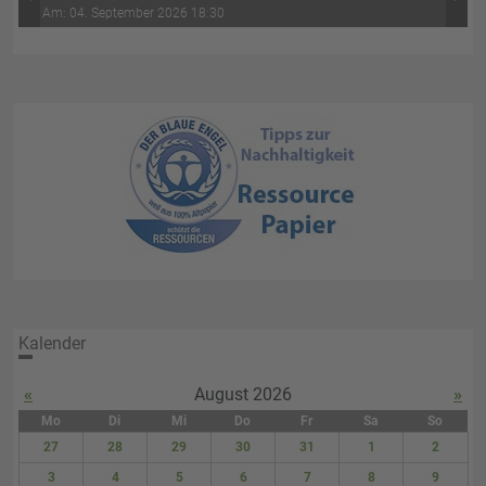
‹
›
Wasser-Luft (4. Abend)
Am: 04. September 2026 18:30
Kalender
«
August 2026
»
Mo
Di
Mi
Do
Fr
Sa
So
27
28
29
30
31
1
2