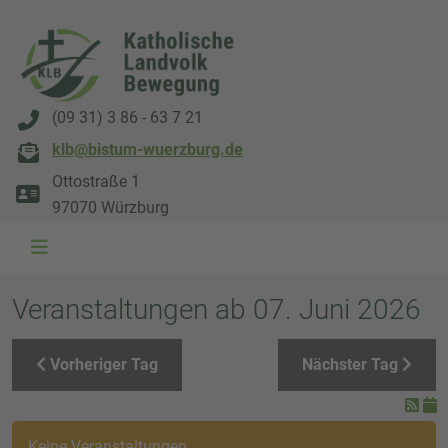
(09 31) 3 86 - 63 7 21
klb@bistum-wuerzburg.de
Ottostraße 1
97070 Würzburg
WAL 3034 1800x500
WAL 8217 1800x500
20220730 115738 1800x500
20230911 165003 1800x500
DSC00568 1800x500
DSC 5882 DxO 1800x500
IMG 0711 1800x500
WAL 0061 1800x500
WAL 5484 1800x50
WAL 99591800x
Veranstaltungen ab 07. Juni 2026
Vorheriger Tag
Nächster Tag
Keine Veranstaltungen