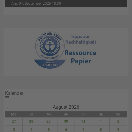
‹
›
Wasser-Luft (4. Abend)
Am: 04. September 2026 18:30
Kalender
«
August 2026
»
Mo
Di
Mi
Do
Fr
Sa
So
27
28
29
30
31
1
2