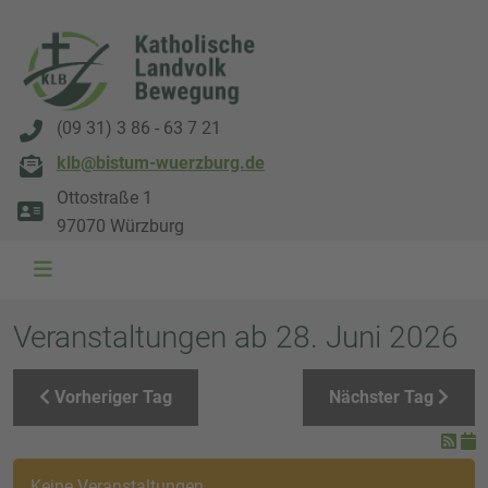
(09 31) 3 86 - 63 7 21
klb@bistum-wuerzburg.de
Ottostraße 1
97070 Würzburg
WAL 3034 1800x500
WAL 8217 1800x500
20220730 115738 1800x500
20230911 165003 1800x500
DSC00568 1800x500
DSC 5882 DxO 1800x500
IMG 0711 1800x500
WAL 0061 1800x500
WAL 5484 1800x50
WAL 99591800x
Veranstaltungen ab 28. Juni 2026
Vorheriger Tag
Nächster Tag
Keine Veranstaltungen