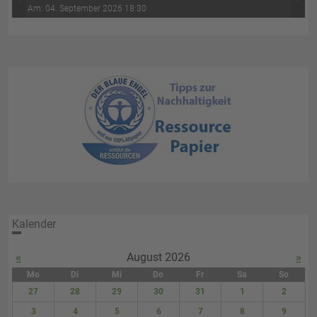
‹
›
Wasser-Luft (4. Abend)
Am: 04. September 2026 18:30
Kalender
«
August 2026
»
Mo
Di
Mi
Do
Fr
Sa
So
27
28
29
30
31
1
2