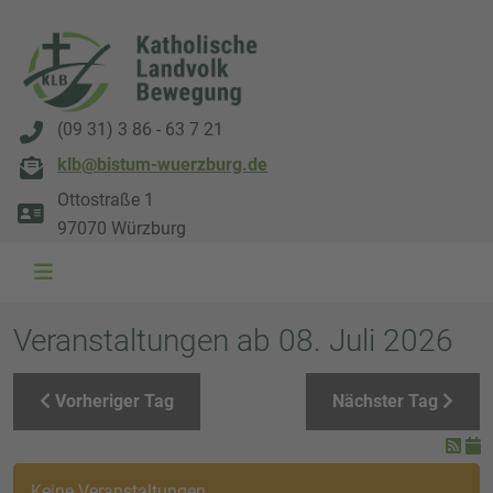
(09 31) 3 86 - 63 7 21
klb@bistum-wuerzburg.de
Ottostraße 1
97070 Würzburg
WAL 3034 1800x500
WAL 8217 1800x500
20220730 115738 1800x500
20230911 165003 1800x500
DSC00568 1800x500
DSC 5882 DxO 1800x500
IMG 0711 1800x500
WAL 0061 1800x500
WAL 5484 1800x50
WAL 99591800x
Veranstaltungen ab 08. Juli 2026
Vorheriger Tag
Nächster Tag
Keine Veranstaltungen