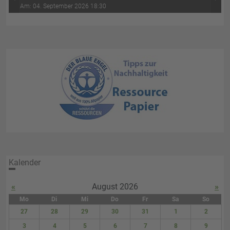
‹
›
Wasser-Luft (4. Abend)
Am: 04. September 2026 18:30
Kalender
«
August 2026
»
Mo
Di
Mi
Do
Fr
Sa
So
27
28
29
30
31
1
2