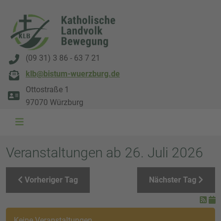
(09 31) 3 86 - 63 7 21
klb@bistum-wuerzburg.de
Ottostraße 1
97070 Würzburg
WAL 3034 1800x500
WAL 8217 1800x500
20220730 115738 1800x500
20230911 165003 1800x500
DSC00568 1800x500
DSC 5882 DxO 1800x500
IMG 0711 1800x500
WAL 0061 1800x500
WAL 5484 1800x50
WAL 99591800x
Veranstaltungen ab 26. Juli 2026
Vorheriger Tag
Nächster Tag
Keine Veranstaltungen