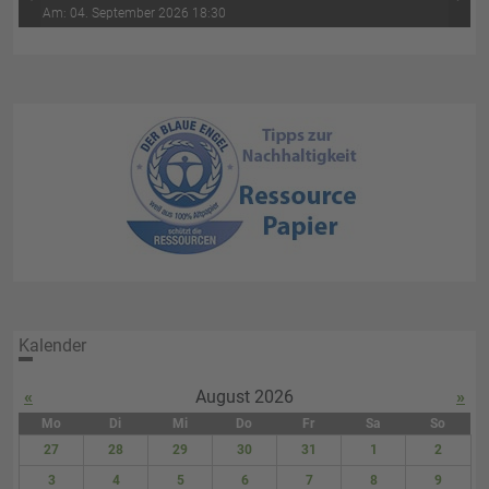
‹
›
Wasser-Luft (4. Abend)
Am: 04. September 2026 18:30
Kalender
«
August 2026
»
Mo
Di
Mi
Do
Fr
Sa
So
27
28
29
30
31
1
2