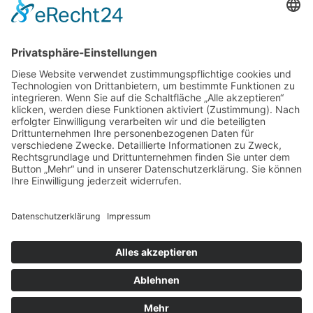
DIREKT-KONTAKT
Telefon: (09 31) 3 86 - 63 7 21
E-Mail:
klb@bistum-wuerzburg.de
Du findest uns auf Facebook
Impressum
|
Datenschutz
|
Sitemap
|
Cookie-Einstellungen