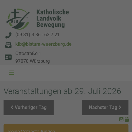
(09 31) 3 86 - 63 7 21
klb@bistum-wuerzburg.de
Ottostraße 1
97070 Würzburg
WAL 3034 1800x500
WAL 8217 1800x500
20220730 115738 1800x500
20230911 165003 1800x500
DSC00568 1800x500
DSC 5882 DxO 1800x500
IMG 0711 1800x500
WAL 0061 1800x500
WAL 5484 1800x50
WAL 99591800x
Veranstaltungen ab 29. Juli 2026
Vorheriger Tag
Nächster Tag
Keine Veranstaltungen