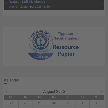
‹
›
Wasser-Luft (4. Abend)
Am: 04. September 2026 18:30
Kalender
«
August 2026
»
Mo
Di
Mi
Do
Fr
Sa
So
27
28
29
30
31
1
2