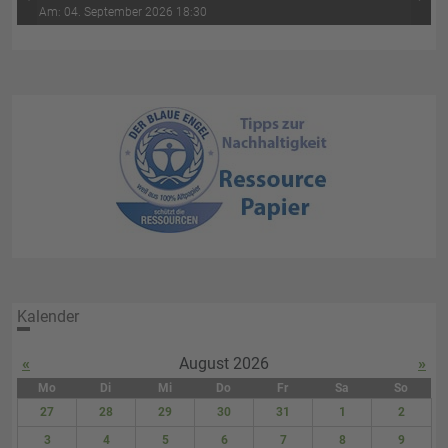
‹
›
Wasser-Luft (4. Abend)
Am: 04. September 2026 18:30
Kalender
«
August 2026
»
Mo
Di
Mi
Do
Fr
Sa
So
27
28
29
30
31
1
2