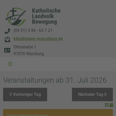
(09 31) 3 86 - 63 7 21
klb@bistum-wuerzburg.de
Ottostraße 1
97070 Würzburg
WAL 3034 1800x500
WAL 8217 1800x500
20220730 115738 1800x500
20230911 165003 1800x500
DSC00568 1800x500
DSC 5882 DxO 1800x500
IMG 0711 1800x500
WAL 0061 1800x500
WAL 5484 1800x50
WAL 99591800x
Veranstaltungen ab 31. Juli 2026
Vorheriger Tag
Nächster Tag
Keine Veranstaltungen