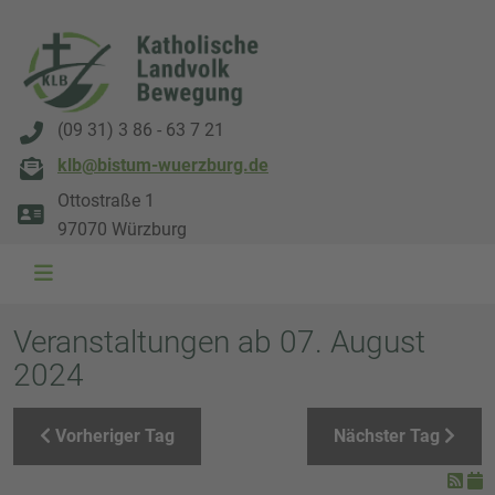
(09 31) 3 86 - 63 7 21
klb@bistum-wuerzburg.de
Ottostraße 1
97070 Würzburg
WAL 3034 1800x500
WAL 8217 1800x500
20220730 115738 1800x500
20230911 165003 1800x500
DSC00568 1800x500
DSC 5882 DxO 1800x500
IMG 0711 1800x500
WAL 0061 1800x500
WAL 5484 1800x50
WAL 99591800x
Veranstaltungen ab 07. August
2024
Vorheriger Tag
Nächster Tag