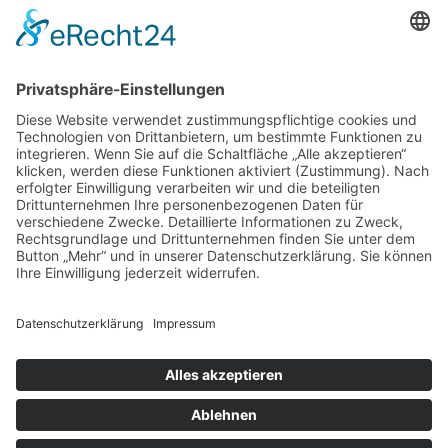
97070 Würzburg
DIREKT-KONTAKT
Telefon: (09 31) 3 86 - 63 7 21
E-Mail:
klb@bistum-wuerzburg.de
Du findest uns auf Facebook