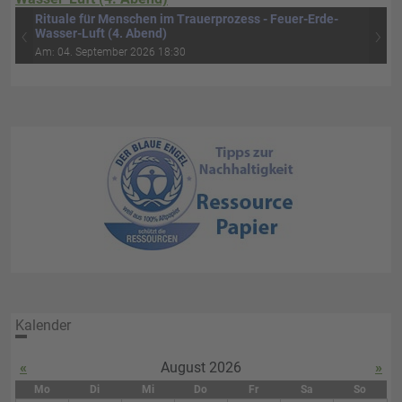
Rituale für Menschen im Trauerprozess - Feuer-Erde-
‹
›
Wasser-Luft (4. Abend)
Am: 04. September 2026 18:30
Kalender
«
August 2026
»
Mo
Di
Mi
Do
Fr
Sa
So