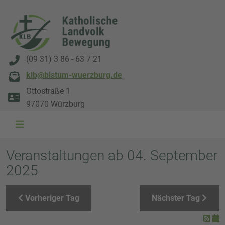
(09 31) 3 86 - 63 7 21
klb@bistum-wuerzburg.de
Ottostraße 1
97070 Würzburg
WAL 3034 1800x500
WAL 8217 1800x500
20220730 115738 1800x500
20230911 165003 1800x500
DSC00568 1800x500
DSC 5882 DxO 1800x500
IMG 0711 1800x500
WAL 0061 1800x500
WAL 5484 1800x50
WAL 99591800x
Veranstaltungen ab 04. September
2025
Vorheriger Tag
Nächster Tag