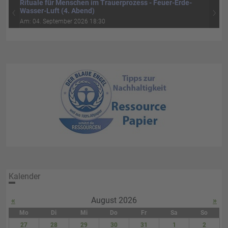
Rituale für Menschen im Trauerprozess - Feuer-Erde-
‹
›
Wasser-Luft (4. Abend)
Am: 04. September 2026 18:30
Kalender
«
August 2026
»
Mo
Di
Mi
Do
Fr
Sa
So