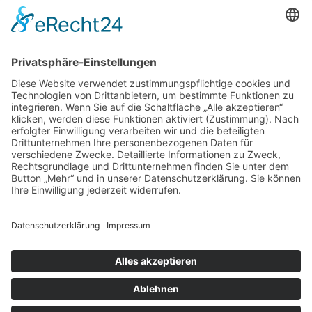
97070 Würzburg
DIREKT-KONTAKT
Telefon: (09 31) 3 86 - 63 7 21
E-Mail:
klb@bistum-wuerzburg.de
Du findest uns auf Facebook