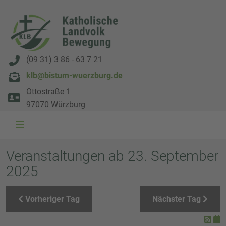
(09 31) 3 86 - 63 7 21
klb@bistum-wuerzburg.de
Ottostraße 1
97070 Würzburg
WAL 3034 1800x500
WAL 8217 1800x500
20220730 115738 1800x500
20230911 165003 1800x500
DSC00568 1800x500
DSC 5882 DxO 1800x500
IMG 0711 1800x500
WAL 0061 1800x500
WAL 5484 1800x50
WAL 99591800x
Veranstaltungen ab 23. September
2025
Vorheriger Tag
Nächster Tag