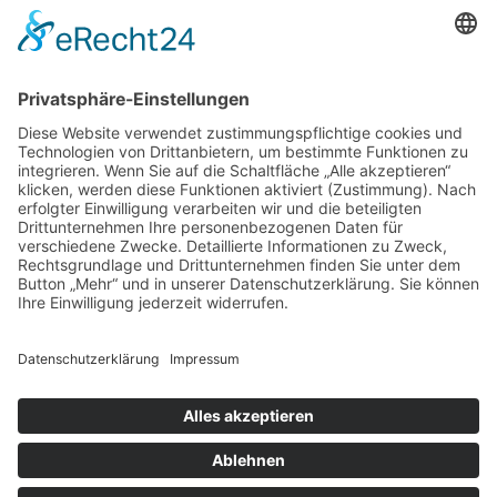
97070 Würzburg
DIREKT-KONTAKT
Telefon: (09 31) 3 86 - 63 7 21
E-Mail:
klb@bistum-wuerzburg.de
Du findest uns auf Facebook