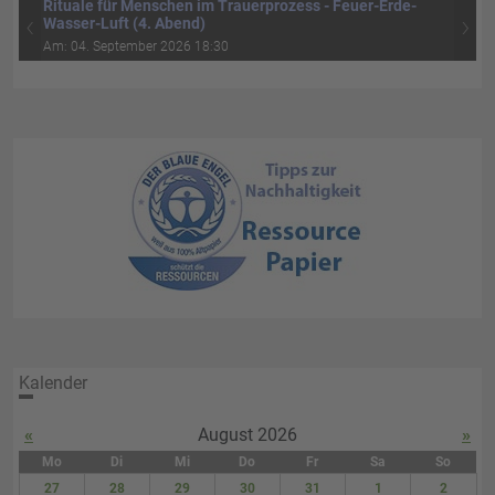
Rituale für Menschen im Trauerprozess - Feuer-Erde-
‹
›
Wasser-Luft (4. Abend)
Am: 04. September 2026 18:30
Kalender
«
August 2026
»
Mo
Di
Mi
Do
Fr
Sa
So