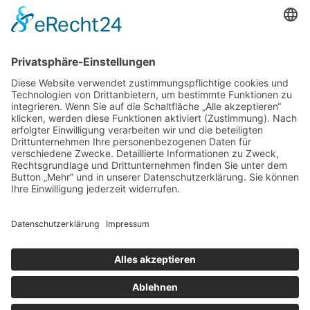
97070 Würzburg
DIREKT-KONTAKT
Telefon: (09 31) 3 86 - 63 7 21
E-Mail:
klb@bistum-wuerzburg.de
Du findest uns auf Facebook