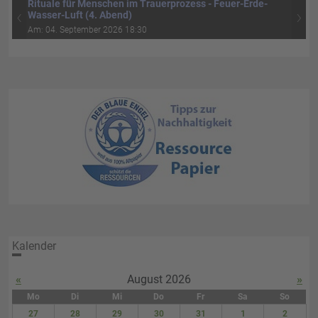
Rituale für Menschen im Trauerprozess - Feuer-Erde-
‹
›
Wasser-Luft (4. Abend)
Am: 04. September 2026 18:30
Kalender
«
August 2026
»
Mo
Di
Mi
Do
Fr
Sa
So