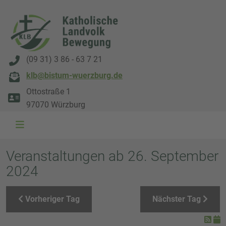
(09 31) 3 86 - 63 7 21
klb@bistum-wuerzburg.de
Ottostraße 1
97070 Würzburg
WAL 3034 1800x500
WAL 8217 1800x500
20220730 115738 1800x500
20230911 165003 1800x500
DSC00568 1800x500
DSC 5882 DxO 1800x500
IMG 0711 1800x500
WAL 0061 1800x500
WAL 5484 1800x50
WAL 99591800x
Veranstaltungen ab 26. September
2024
Vorheriger Tag
Nächster Tag