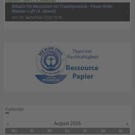
Rituale für Menschen im Trauerprozess - Feuer-Erde-
‹
›
Wasser-Luft (4. Abend)
Am: 04. September 2026 18:30
Kalender
«
August 2026
»
Mo
Di
Mi
Do
Fr
Sa
So