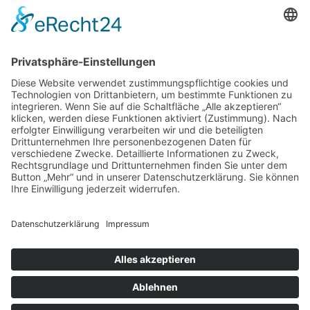
97070 Würzburg
DIREKT-KONTAKT
Telefon: (09 31) 3 86 - 63 7 21
E-Mail:
klb@bistum-wuerzburg.de
Du findest uns auf Facebook