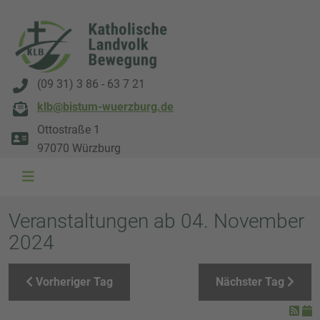
(09 31) 3 86 - 63 7 21
klb@bistum-wuerzburg.de
Ottostraße 1
97070 Würzburg
WAL 3034 1800x500
WAL 8217 1800x500
20220730 115738 1800x500
20230911 165003 1800x500
DSC00568 1800x500
DSC 5882 DxO 1800x500
IMG 0711 1800x500
WAL 0061 1800x500
WAL 5484 1800x50
WAL 99591800x
Veranstaltungen ab 04. November
2024
Vorheriger Tag
Nächster Tag