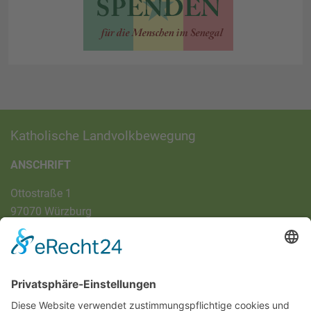
Katholische Landvolkbewegung
ANSCHRIFT
Ottostraße 1
97070 Würzburg
DIREKT-KONTAKT
Telefon: (09 31) 3 86 - 63 7 21
E-Mail:
klb@bistum-wuerzburg.de