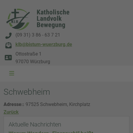
(09 31) 3 86 - 63 7 21
klb@bistum-wuerzburg.de
Ottostraße 1
97070 Würzburg
WAL 3034 1800x500
WAL 8217 1800x500
20220730 115738 1800x500
20230911 165003 1800x500
DSC00568 1800x500
DSC 5882 DxO 1800x500
IMG 0711 1800x500
WAL 0061 1800x500
WAL 5484 1800x50
WAL 99591800x
Schwebheim
Adresse::
97525 Schwebheim, Kirchplatz
Zurück
Aktuelle Nachrichten