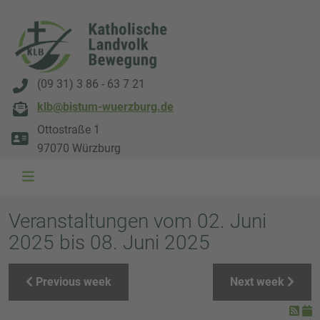
(09 31) 3 86 - 63 7 21
klb@bistum-wuerzburg.de
Ottostraße 1
97070 Würzburg
WAL 3034 1800x500
WAL 8217 1800x500
20220730 115738 1800x500
20230911 165003 1800x500
DSC00568 1800x500
DSC 5882 DxO 1800x500
IMG 0711 1800x500
WAL 0061 1800x500
WAL 5484 1800x50
WAL 99591800x
Veranstaltungen vom 02. Juni
2025 bis 08. Juni 2025
Previous week
Next week