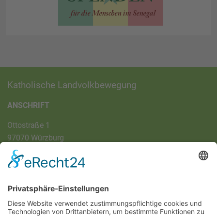
Katholische Landvolkbewegung
ANSCHRIFT
Ottostraße 1
97070 Würzburg
DIREKT-KONTAKT
Telefon: (09 31) 3 86 - 63 7 21
E-Mail:
klb@bistum-wuerzburg.de