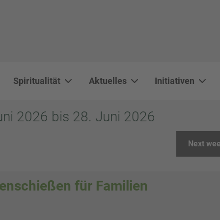
Spiritualität
Aktuelles
Initiativen
WAL 3034 1800x500
WAL 8217 1800x500
20220730 115738 1800x500
20230911 165003 1800x500
DSC00568 1800x500
DSC 5882 DxO 1800x500
IMG 0711 1800x500
WAL 0061 1800x500
WAL 5484 1800x50
WAL 99591800x
ni 2026 bis 28. Juni 2026
Next we
enschießen für Familien