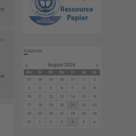
ich
-
Kalender
«
August 2026
»
uer
 -
Mo
Di
Mi
Do
Fr
Sa
So
27
28
29
30
31
1
2
3
4
5
6
7
8
9
10
11
12
13
14
15
16
17
18
19
20
21
22
23
24
25
26
27
28
29
30
31
1
2
3
4
5
6