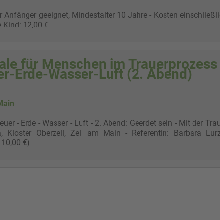
r Anfänger geeignet, Mindestalter 10 Jahre - Kosten einschließl
e Kind: 12,00 €
uale für Menschen im Trauerprozess 
er-Erde-Wasser-Luft (2. Abend)
Main
er - Erde - Wasser - Luft - 2. Abend: Geerdet sein - Mit der Tra
 Kloster Oberzell, Zell am Main - Referentin: Barbara Lurz
 10,00 €)