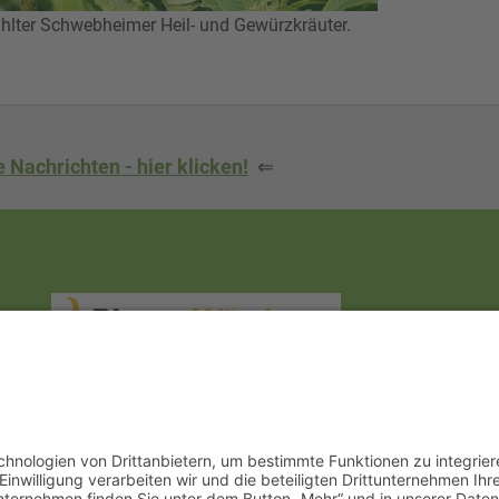
ter Schwebheimer Heil- und Gewürzkräuter.
 Nachrichten - hier klicken!
⇐