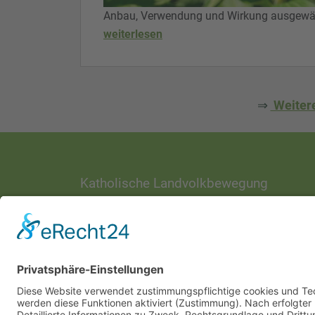
Anbau, Verwendung und Wirkung ausgewähl
weiterlesen
⇒
Weitere
Katholische Landvolkbewegung
ANSCHRIFT
Ottostraße 1
97070 Würzburg
DIREKT-KONTAKT