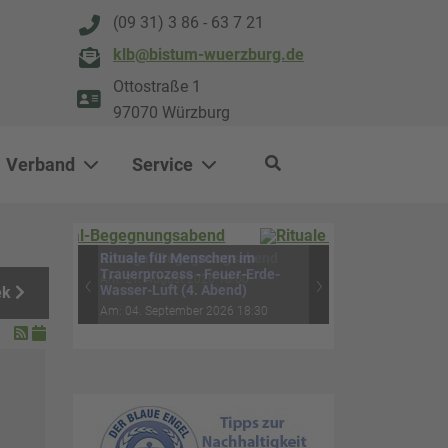
(09 31) 3 86 - 63 7 21
klb@bistum-wuerzburg.de
Ottostraße 1
97070 Würzburg
Verband
Service
0
500
Rituale für Menschen im
ek
Trauerprozess - Feuer-Erde-
‹
›
Wasser-Luft (4. Abend)
Am: 04. September 2026 18:30