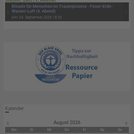
Rituale für Menschen im Trauerprozess - Feuer-Erde-
‹
›
Wasser-Luft (4. Abend)
Am: 04. September 2026 18:30
Kalender
«
August 2026
»
Mo
Di
Mi
Do
Fr
Sa
So