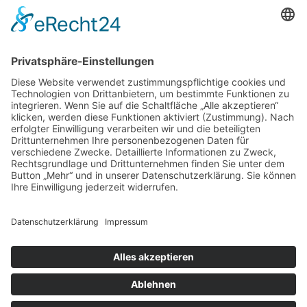
97070 Würzburg
DIREKT-KONTAKT
Telefon: (09 31) 3 86 - 63 7 21
E-Mail:
klb@bistum-wuerzburg.de
Du findest uns auf Facebook