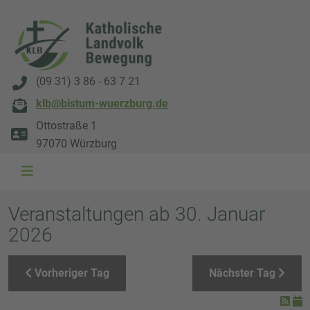
(09 31) 3 86 - 63 7 21
klb@bistum-wuerzburg.de
Ottostraße 1
97070 Würzburg
WAL 3034 1800x500
WAL 8217 1800x500
20220730 115738 1800x500
20230911 165003 1800x500
DSC00568 1800x500
DSC 5882 DxO 1800x500
IMG 0711 1800x500
WAL 0061 1800x500
WAL 5484 1800x50
WAL 99591800x
Veranstaltungen ab 30. Januar
2026
Vorheriger Tag
Nächster Tag