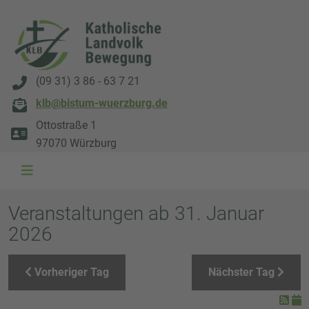
(09 31) 3 86 - 63 7 21
klb@bistum-wuerzburg.de
Ottostraße 1
97070 Würzburg
WAL 3034 1800x500
WAL 8217 1800x500
20220730 115738 1800x500
20230911 165003 1800x500
DSC00568 1800x500
DSC 5882 DxO 1800x500
IMG 0711 1800x500
WAL 0061 1800x500
WAL 5484 1800x50
WAL 99591800x
Veranstaltungen ab 31. Januar
2026
Vorheriger Tag
Nächster Tag