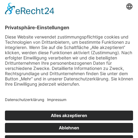
97070 Würzburg
DIREKT-KONTAKT
Telefon: (09 31) 3 86 - 63 7 21
E-Mail:
klb@bistum-wuerzburg.de
Du findest uns auf Facebook