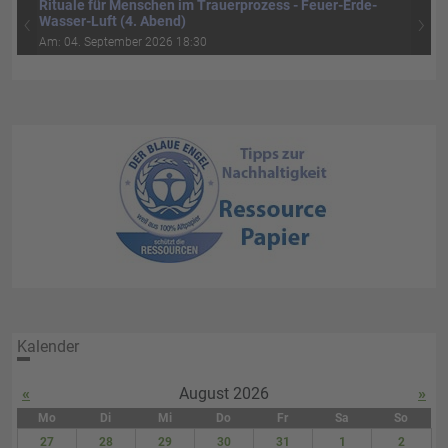
Rituale für Menschen im Trauerprozess - Feuer-Erde-
‹
›
Wasser-Luft (4. Abend)
Am: 04. September 2026 18:30
Kalender
«
August 2026
»
Mo
Di
Mi
Do
Fr
Sa
So