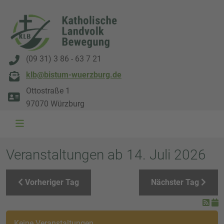
(09 31) 3 86 - 63 7 21
klb@bistum-wuerzburg.de
Ottostraße 1
97070 Würzburg
WAL 3034 1800x500
WAL 8217 1800x500
20220730 115738 1800x500
20230911 165003 1800x500
DSC00568 1800x500
DSC 5882 DxO 1800x500
IMG 0711 1800x500
WAL 0061 1800x500
WAL 5484 1800x50
WAL 99591800x
Veranstaltungen ab 14. Juli 2026
Vorheriger Tag
Nächster Tag
Keine Veranstaltungen