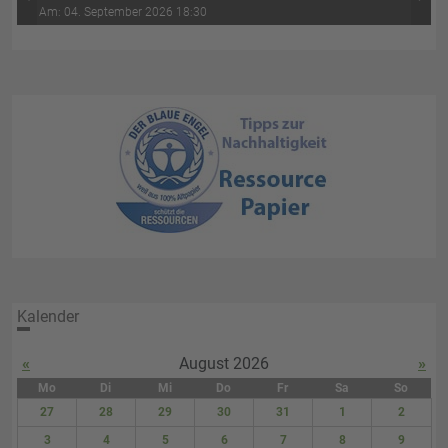
‹
›
Wasser-Luft (4. Abend)
Am: 04. September 2026 18:30
Kalender
«
August 2026
»
Mo
Di
Mi
Do
Fr
Sa
So
27
28
29
30
31
1
2