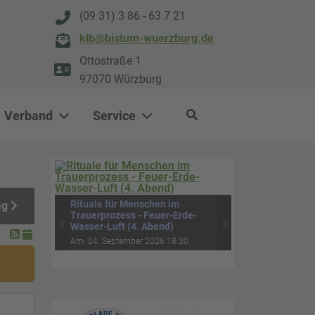
(09 31) 3 86 - 63 7 21
klb@bistum-wuerzburg.de
Ottostraße 1
97070 Würzburg
Verband
Service
0
500
Rituale für Menschen im
ag
Trauerprozess - Feuer-Erde-
‹
›
Wasser-Luft (4. Abend)
Am: 04. September 2026 18:30