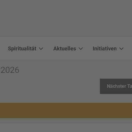
Spiritualität
Aktuelles
Initiativen
WAL 3034 1800x500
WAL 8217 1800x500
20220730 115738 1800x500
20230911 165003 1800x500
DSC00568 1800x500
DSC 5882 DxO 1800x500
IMG 0711 1800x500
WAL 0061 1800x500
WAL 5484 1800x50
WAL 99591800x
i 2026
Nächster T