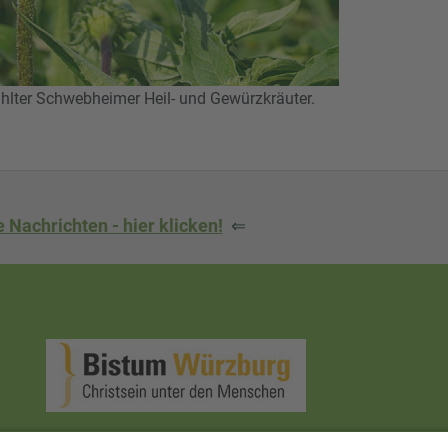
ter Schwebheimer Heil- und Gewürzkräuter.
 Nachrichten - hier klicken!
⇐