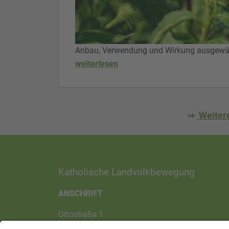
Anbau, Verwendung und Wirkung ausgewähl
weiterlesen
⇒
Weitere
Katholische Landvolkbewegung
ANSCHRIFT
Ottostraße 1
97070 Würzburg