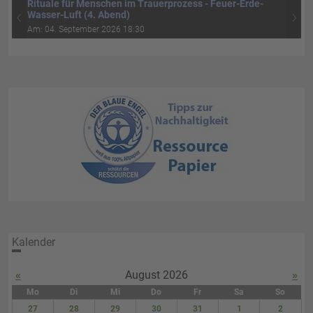
Rituale für Menschen im Trauerprozess - Feuer-Erde-
‹
›
Wasser-Luft (4. Abend)
Am: 04. September 2026 18:30
Kalender
«
August 2026
»
Mo
Di
Mi
Do
Fr
Sa
So