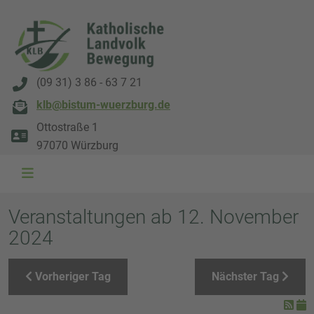
(09 31) 3 86 - 63 7 21
klb@bistum-wuerzburg.de
Ottostraße 1
97070 Würzburg
WAL 3034 1800x500
WAL 8217 1800x500
20220730 115738 1800x500
20230911 165003 1800x500
DSC00568 1800x500
DSC 5882 DxO 1800x500
IMG 0711 1800x500
WAL 0061 1800x500
WAL 5484 1800x50
WAL 99591800x
Veranstaltungen ab 12. November
2024
Vorheriger Tag
Nächster Tag