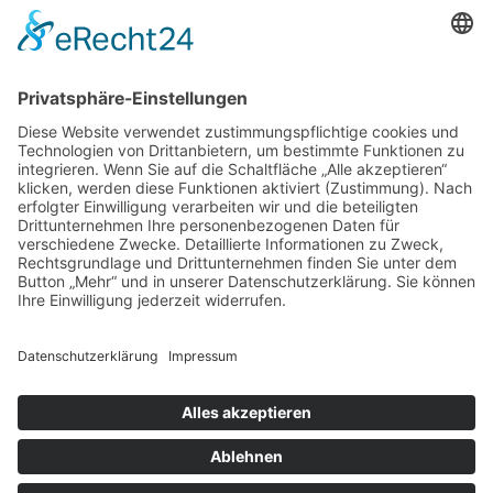
97070 Würzburg
DIREKT-KONTAKT
Telefon: (09 31) 3 86 - 63 7 21
E-Mail:
klb@bistum-wuerzburg.de
Du findest uns auf Facebook